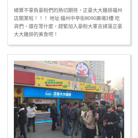
總算不辜負豪粉們的熱切期待，正豪大大雞排福州
店開業啦！！！ 地址:福州中亭街8090廣場3樓 吃
貨們，還在等什麼，趕緊加入豪粉大軍去掃蕩正豪
大大雞排的美食吧！