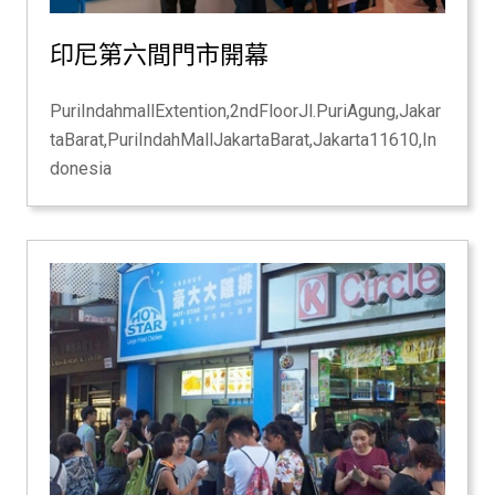
印尼第六間門市開幕
PuriIndahmallExtention,2ndFloorJl.PuriAgung,Jakar
taBarat,PuriIndahMallJakartaBarat,Jakarta11610,In
donesia