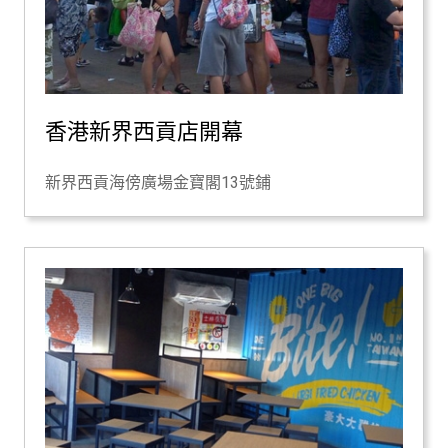
香港新界西貢店開幕
新界西貢海傍廣場金寶閣13號鋪